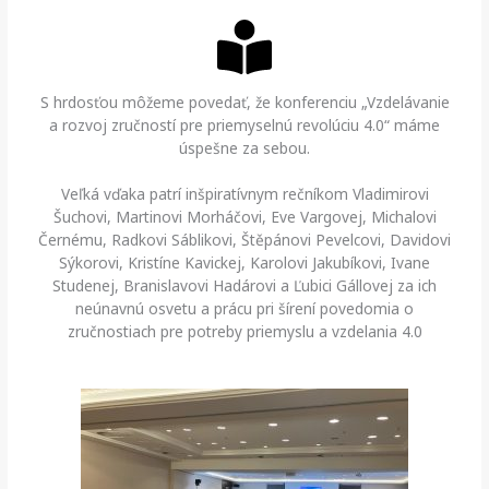
S hrdosťou môžeme povedať, že konferenciu „Vzdelávanie
a rozvoj zručností pre priemyselnú revolúciu 4.0“ máme
úspešne za sebou.
Veľká vďaka patrí inšpiratívnym rečníkom Vladimirovi
Šuchovi, Martinovi Morháčovi, Eve Vargovej, Michalovi
Černému, Radkovi Sáblikovi, Štěpánovi Pevelcovi, Davidovi
Sýkorovi, Kristíne Kavickej, Karolovi Jakubíkovi, Ivane
Studenej, Branislavovi Hadárovi a Ľubici Gállovej za ich
neúnavnú osvetu a prácu pri šírení povedomia o
zručnostiach pre potreby priemyslu a vzdelania 4.0