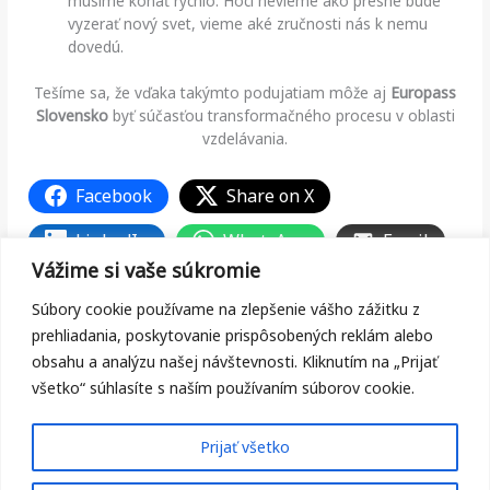
musíme konať rýchlo. Hoci nevieme ako presne bude
vyzerať nový svet, vieme aké zručnosti nás k nemu
dovedú.
Tešíme sa, že vďaka takýmto podujatiam môže aj
Europass
Slovensko
byť súčasťou transformačného procesu v oblasti
vzdelávania.
Facebook
Share on X
LinkedIn
WhatsApp
Email
Vážime si vaše súkromie
Copy Link
Súbory cookie používame na zlepšenie vášho zážitku z
prehliadania, poskytovanie prispôsobených reklám alebo
obsahu a analýzu našej návštevnosti. Kliknutím na „Prijať
všetko“ súhlasíte s naším používaním súborov cookie.
←
Predchádzajúci Článok
Ďalší Článok
→
Prijať všetko