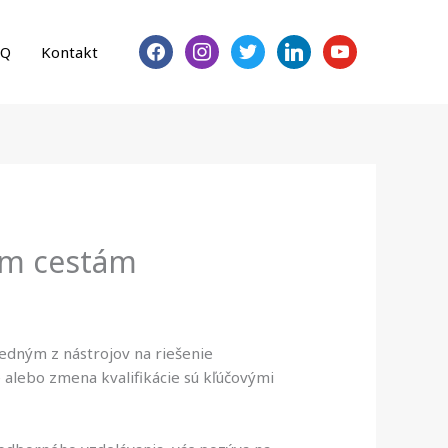
facebook
instagram
twitter
linkedin
youtube
AQ
Kontakt
ím cestám
 jedným z nástrojov na riešenie
e alebo zmena kvalifikácie sú kľúčovými