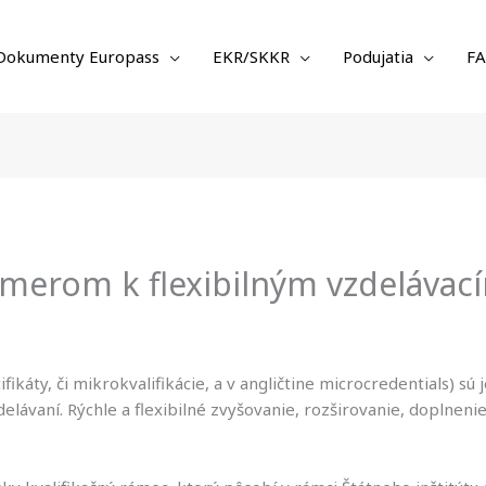
Dokumenty Europass
EKR/SKKR
Podujatia
F
smerom k flexibilným vzdelávac
ikáty, či mikrokvalifikácie, a v angličtine microcredentials) sú
delávaní. Rýchle a flexibilné zvyšovanie, rozširovanie, doplneni