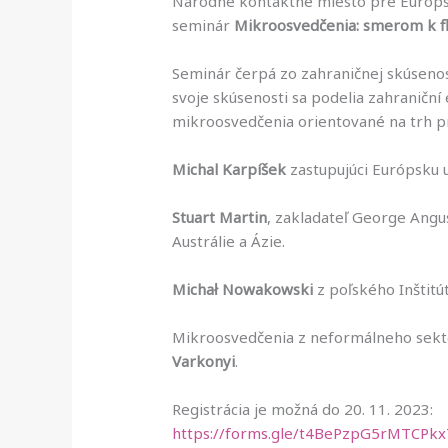
Národné kontaktné miesto pre Európsky
seminár
Mikroosvedčenia: smerom k f
Seminár čerpá zo zahraničnej skúsenos
svoje skúsenosti sa podelia zahraničn
mikroosvedčenia orientované na trh p
Michal Karpíšek
zastupujúci Európsku u
Stuart Martin
, zakladateľ George Angu
Austrálie a Ázie.
Michał Nowakowski
z poľského Inštitú
Mikroosvedčenia z neformálneho sektor
Varkonyi
.
Registrácia je možná do 20. 11. 2023:
https://forms.gle/t4BePzpG5rMTCPkx