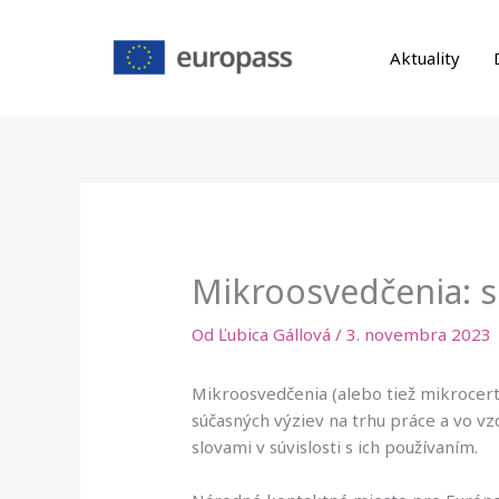
Preskočiť
na
Aktuality
obsah
Mikroosvedčenia: 
Od
Ľubica Gállová
/
3. novembra 2023
Mikroosvedčenia (alebo tiež mikrocertif
súčasných výziev na trhu práce a vo vz
slovami v súvislosti s ich používaním.