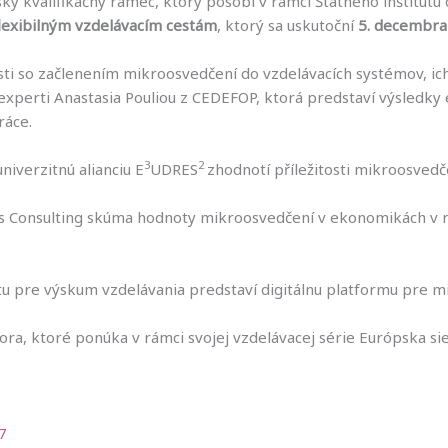
 kvalifikačný rámec, ktorý pôsobí v rámci Štátneho inštitútu
lexibilným vzdelávacím cestám
, ktorý sa uskutoční
5. decembra
ti so začlenením mikroosvedčení do vzdelávacích systémov, ich
í experti Anastasia Pouliou z CEDEFOP, ktorá predstaví výsle
ráce.
3
2
niverzitnú alianciu E
UDRES
zhodnotí příležitosti mikroosved
s Consulting skúma hodnoty mikroosvedčení v ekonomikách v rô
tu pre výskum vzdelávania predstaví digitálnu platformu pre m
a, ktoré ponúka v rámci svojej vzdelávacej série Európska si
7