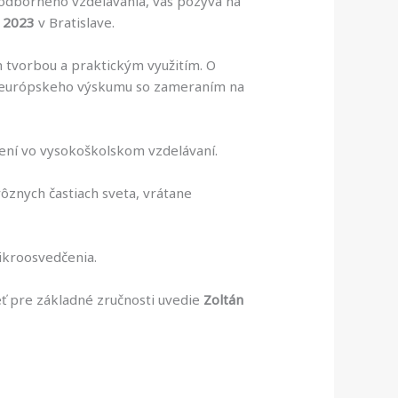
 odborného vzdelávania, vás pozýva na
 2023
v Bratislave.
 tvorbou a praktickým využitím. O
dky európskeho výskumu so zameraním na
čení vo vysokoškolskom vzdelávaní.
znych častiach sveta, vrátane
ikroosvedčenia.
eť pre základné zručnosti uvedie
Zoltán