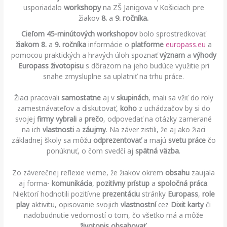
workshopy
na ZŠ Janigova v Košiciach pre
usporiadalo
žiakov
8.
a
9. ročníka.
Cieľom 45-minútových
workshopov
bolo sprostredkovať
žiakom 8.
a
9. ročníka
informácie o
platforme
europass.eu
a
pomocou praktických a hravých úloh spoznať
význam
a
výhody
Europass
životopisu
s dôrazom na jeho budúce využitie pri
snahe zmysluplne sa uplatniť na trhu práce.
Žiaci pracovali
samostatne
aj v
skupinách
, mali sa vžiť do roly
zamestnávateľov a diskutovať,
koho
z uchádzačov by si do
svojej
firmy
vybrali
a
prečo
, odpovedať na otázky zamerané
na ich
vlastnosti
a
záujmy
. Na záver zistili, že aj ako žiaci
základnej školy sa môžu
odprezentovať
a majú
svetu
práce
čo
ponúknuť, o čom svedčí aj
spätná
väzba
.
Zo záverečnej reflexie vieme, že žiakov okrem
obsahu
zaujala
aj forma-
komunikácia
,
pozitívny
prístup
a
spoločná
práca
.
Niektorí hodnotili pozitívne
prezentáciu
stránky
Europass
,
role
play
aktivitu, opisovanie svojich
vlastnostní
cez
Dixit
karty
či
nadobudnutie vedomostí o tom, čo všetko má a môže
životopis
obsahovať
.