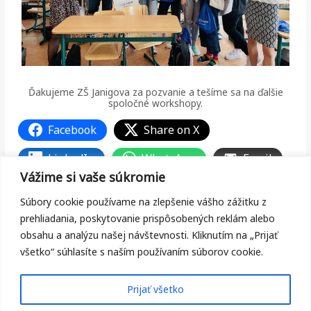
Ďakujeme ZŠ Janigova za pozvanie a tešíme sa na ďalšie
spoločné workshopy.
Facebook
Share on X
LinkedIn
WhatsApp
Email
Vážime si vaše súkromie
Copy Link
Súbory cookie používame na zlepšenie vášho zážitku z
prehliadania, poskytovanie prispôsobených reklám alebo
obsahu a analýzu našej návštevnosti. Kliknutím na „Prijať
všetko“ súhlasíte s naším používaním súborov cookie.
←
Predchádzajúci Článok
Ďalší Článok
→
Prijať všetko