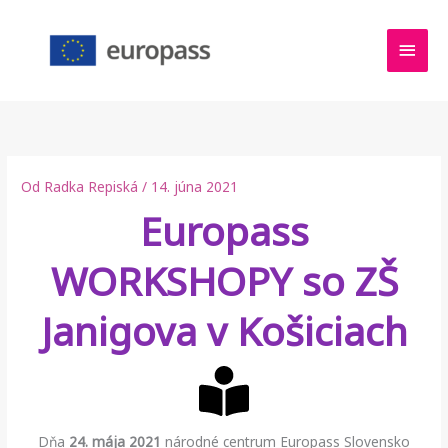
Preskočiť
HLA
na
obsah
MEN
Od
Radka Repiská
/
14. júna 2021
Europass
WORKSHOPY so ZŠ
Janigova v Košiciach
Dňa
24
. mája 2021
národné centrum Europass Slovensko