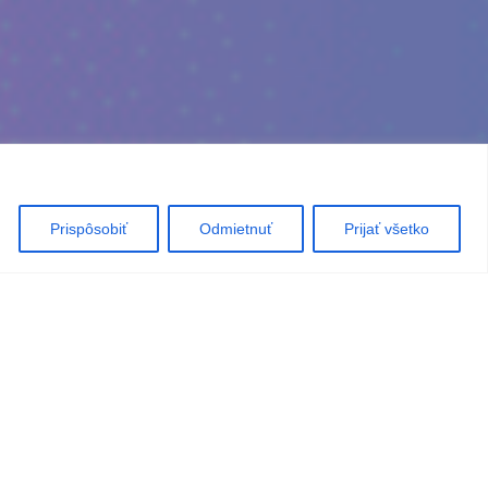
Prispôsobiť
Odmietnuť
Prijať všetko
s.eu