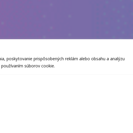
nia, poskytovanie prispôsobených reklám alebo obsahu a analýzu
ím používaním súborov cookie.
a do účtu → www.europas