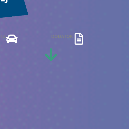
ITA
DODATOK