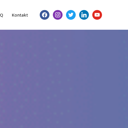
facebook
instagram
twitter
linkedin
youtube
AQ
Kontakt